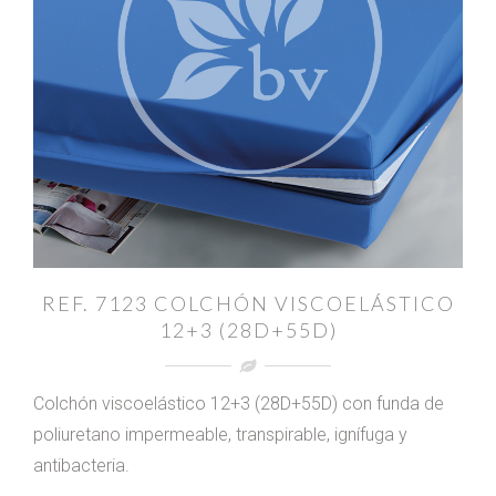
REF. 7123 COLCHÓN VISCOELÁSTICO
12+3 (28D+55D)
Colchón viscoelástico 12+3 (28D+55D) con funda de
poliuretano impermeable, transpirable, ignífuga y
antibacteria.