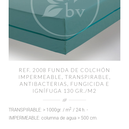
REF. 2008 FUNDA DE COLCHÓN
IMPERMEABLE, TRANSPIRABLE,
ANTIBACTERIAS, FUNGICIDA E
IGNÍFUGA 130 GR./M2
2
TRANSPIRABLE: > 1000gr. / m
/ 24 h. -
IMPERMEABLE: columna de agua > 500 cm.