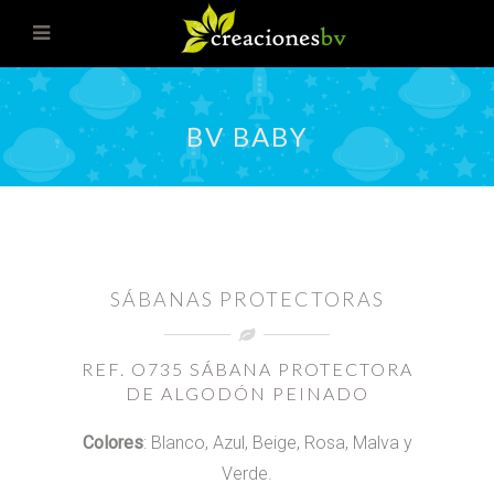
BV BABY
SÁBANAS PROTECTORAS
REF. O735 SÁBANA PROTECTORA
DE ALGODÓN PEINADO
Colores
: Blanco, Azul, Beige, Rosa, Malva y
Verde.