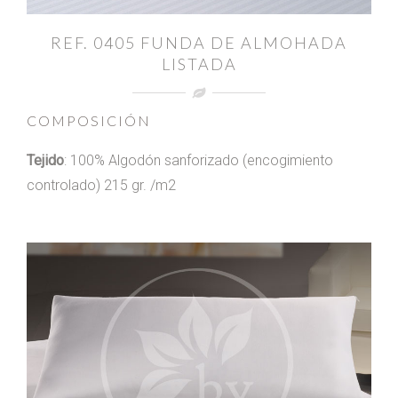
REF. 0405 FUNDA DE ALMOHADA
LISTADA
COMPOSICIÓN
Tejido
: 100% Algodón sanforizado (encogimiento
controlado) 215 gr. /m2