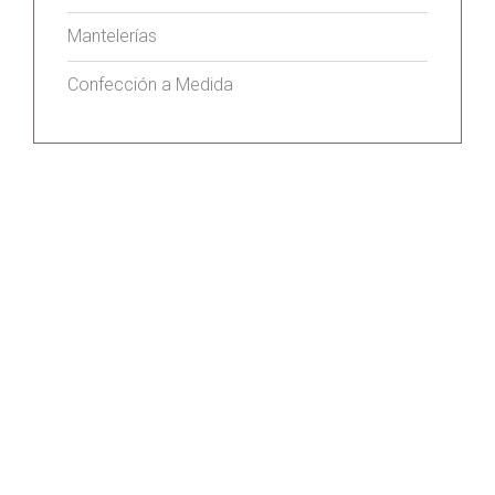
Mantelerías
Confección a Medida
DESARROLLADO CON HTML5 Y CSS3
-
IMAGINA ON LINE
+ COPYRIGHT ©