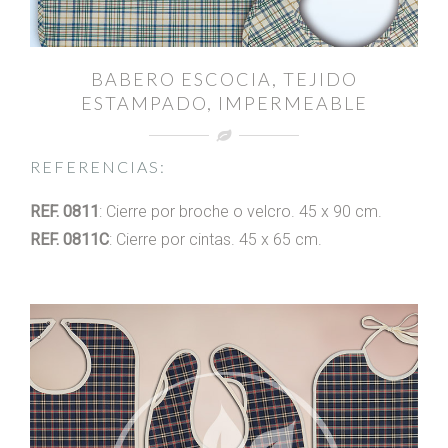
BABERO ESCOCIA, TEJIDO
ESTAMPADO, IMPERMEABLE
REFERENCIAS:
REF. 0811
: Cierre por broche o velcro. 45 x 90 cm.
REF. 0811C
: Cierre por cintas. 45 x 65 cm.