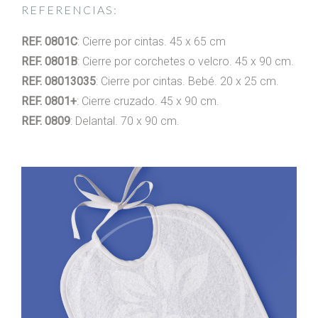
REFERENCIAS:
REF. 0801C
: Cierre por cintas. 45 x 65 cm
REF. 0801B
: Cierre por corchetes o velcro. 45 x 90 cm.
REF. 08013035
: Cierre por cintas. Bebé. 20 x 25 cm.
REF. 0801+
: Cierre cruzado. 45 x 90 cm.
REF. 0809
: Delantal. 70 x 90 cm.